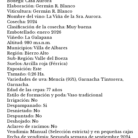
Bodega: Casa Aurora
Elaboración: Germán R. Blanco
Viticultura: Germán R. Blanco
Nombre del vino: La Viña de la Sra. Aurora.
Cosecha: 2024
Clasificación de la cosecha: Muy buena
Embotellado: enero 2026
Viñedo: La Galapana
Altitud: 980 m.s.n.m.
Municipios: Villa de Albares
Región: Bierzo Alto
Sub-Región: Valle del Boeza
Suelos: Arcilla roja (Férrica)
Exposición: Este
Tamaño: 0,26 Ha.
Variedades de uva: Mencía (95%), Garnacha Tintorera,
Garnacha.
Edad de las cepas: 77 años
Estilo de formación y poda: Vaso tradicional
Irrigación: No
Despampanado: Si
Desnietado: No
Despuntado: No
Deshojado: No
Aclareo de racimos: No
Vendimia: Manual (Selección estricta) y en pequeñas cajas
Fecha de vendimia: Segunda semana de septiembre 2024